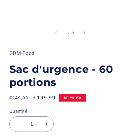
de
1
/
19
GDM Food
Sac d'urgence - 60
portions
Prix
Prix
€199,99
En vente
€249,99
habituel
promotionnel
Quantité
Réduire
Augmenter
la
la