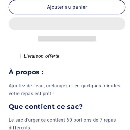
quantité
quantité
de
de
Ajouter au panier
Sac
Sac
d&#39;urgence
d&#39;urgence
-
-
60
60
portions
portions
Livraison offerte
À propos :
Ajoutez de l’eau, mélangez et en quelques minutes
votre repas est prêt !
Que contient ce sac?
Le sac d'urgence contient 60 portions de 7 repas
différents.